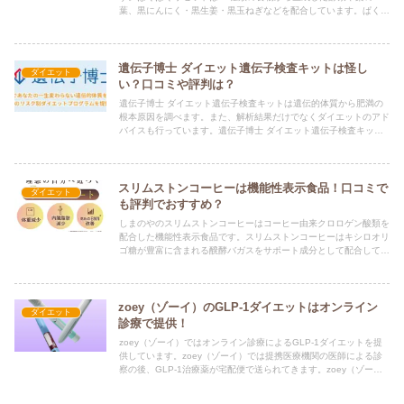
葉、黒にんにく・黒生姜・黒玉ねぎなどを配合しています。ぱくぱ
くリセットは口コミでの評判もよく、おすすめする人が多いです。
遺伝子博士 ダイエット遺伝子検査キットは怪し
ダイエット
い？口コミや評判は？
遺伝子博士 ダイエット遺伝子検査キットは遺伝的体質から肥満の
根本原因を調べます。また、解析結果だけでなくダイエットのアド
バイスも行っています。遺伝子博士 ダイエット遺伝子検査キット
は怪しいという口コミもありますが、評判は上々です。
スリムストンコーヒーは機能性表示食品！口コミで
ダイエット
も評判でおすすめ？
しまのやのスリムストンコーヒーはコーヒー由来クロロゲン酸類を
配合した機能性表示食品です。スリムストンコーヒーはキシロオリ
ゴ糖が豊富に含まれる醗酵バガスをサポート成分として配合してい
ます。スリムストンコーヒーは口コミでも評判ですが、おすすめ？
zoey（ゾーイ）のGLP-1ダイエットはオンライン
ダイエット
診療で提供！
zoey（ゾーイ）ではオンライン診療によるGLP-1ダイエットを提
供しています。zoey（ゾーイ）では提携医療機関の医師による診
察の後、GLP-1治療薬が宅配便で送られてきます。zoey（ゾー
イ）ではオンライン診療でのピルの処方も可能です。