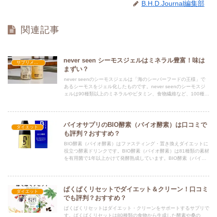
B.H.D.Journal編集部
関連記事
never seen シーモスジェルはミネラル豊富！味は
サプリメント
まずい？
never seenのシーモスジェルは「海のシーパーフードの王様」で
あるシーモスをジェル化したものです。never seenのシーモスジ
ェルは90種類以上のミネラルやビタミン、食物繊維など、100種類
以上の栄養素を配合しています。味はまずい？
バイオサプリのBIO酵素（バイオ酵素）は口コミで
ダイエット
も評判？おすすめ？
BIO酵素（バイオ酵素）はファスティング・置き換えダイエットに
役立つ酵素ドリンクです。BIO酵素（バイオ酵素）は81種類の素材
を有用菌で1年以上かけて発酵熟成しています。BIO酵素（バイオ
酵素）はおすすめなのか、口コミや評判から調べました。
ぱくぱくリセットでダイエット＆クリーン！口コミ
ダイエット
でも評判？おすすめ？
ぱくぱくリセットはダイエット・クリーンをサポートするサプリで
す。ぱくぱくリセットは80種類の食物から生成した酵素や桑の