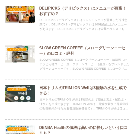
DELIPICKS（デリピックス）はメニューが豊富！
ヘルスケア
おすすめ？
DELIPICKS（デリピックス）はフレンチシェフが監修した冷凍惣
菜です。DELIPICKS（デリピックス）は100種類以上のメニュー
があります。DELIPICKS（デリピックス）は栄養バランスにも配
慮しており、おすすめする人が多いです。
SLOW GREEN COFFEE（スローグリーンコーヒ
ヘルスケア
ー）の口コミ・評判
SLOW GREEN COFFEE（スローグリーンコーヒー）は焙煎した
アラビカ種コーヒー豆・グリーンコーヒー（生豆）をブレンドした
グリーンコーヒーです。SLOW GREEN COFFEE（スローグリー
ンコーヒー）は口コミでの評判も良好です。
日本トリムのTRIM ION Wellは3種類の水を生成で
ヘルスケア
きる！
日本トリムのTRIM ION Wellは3種類の水（電解水素水・酸性水・
浄水）を生成できます。TRIM ION Wellは、電解水素水に胃腸症状
の改善効果が得られる管理医療機器です。TRIM ION Wellは口コミ
でも評判となっています。
DENBA Healthの値段は高いのに怪しいという口コ
ヘルスケア
ミも？