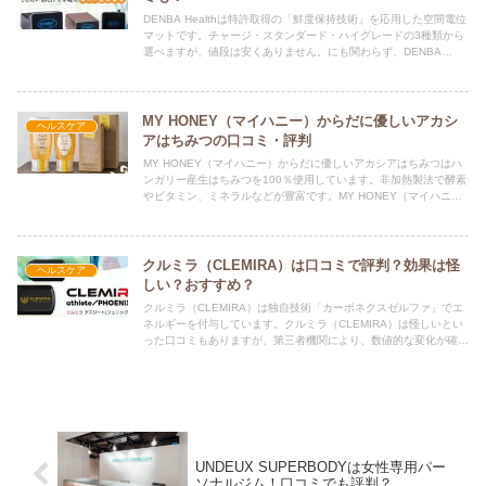
DENBA Healthは特許取得の「鮮度保持技術」を応用した空間電位
マットです。チャージ・スタンダード・ハイグレードの3種類から
選べますが、値段は安くありません。にも関わらず、DENBA
Healthは怪しいといった口コミもありました。
MY HONEY（マイハニー）からだに優しいアカシ
ヘルスケア
アはちみつの口コミ・評判
MY HONEY（マイハニー）からだに優しいアカシアはちみつはハ
ンガリー産生はちみつを100％使用しています。非加熱製法で酵素
やビタミン、ミネラルなどが豊富です。MY HONEY（マイハニ
ー）からだに優しいアカシアはちみつは口コミでも評判？
クルミラ（CLEMIRA）は口コミで評判？効果は怪
ヘルスケア
しい？おすすめ？
クルミラ（CLEMIRA）は独自技術「カーボネクスゼルファ」でエ
ネルギーを付与しています。クルミラ（CLEMIRA）は怪しいとい
った口コミもありますが、第三者機関により、数値的な変化が確認
されています。クルミラ（CLEMIRA）の評判は？
UNDEUX SUPERBODYは女性専用パー
ソナルジム！口コミでも評判？