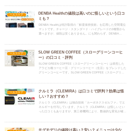
DENBA Healthの値段は高いのに怪しいという口コ
ヘルスケア
ミも？
DENBA Healthは特許取得の「鮮度保持技術」を応用した空間電位
マットです。チャージ・スタンダード・ハイグレードの3種類から
選べますが、値段は安くありません。にも関わらず、DENBA
Healthは怪しいといった口コミもありました。
SLOW GREEN COFFEE（スローグリーンコーヒ
ヘルスケア
ー）の口コミ・評判
SLOW GREEN COFFEE（スローグリーンコーヒー）は焙煎した
アラビカ種コーヒー豆・グリーンコーヒー（生豆）をブレンドした
グリーンコーヒーです。SLOW GREEN COFFEE（スローグリー
ンコーヒー）は口コミでの評判も良好です。
クルミラ（CLEMIRA）は口コミで評判？効果は怪
ヘルスケア
しい？おすすめ？
クルミラ（CLEMIRA）は独自技術「カーボネクスゼルファ」でエ
ネルギーを付与しています。クルミラ（CLEMIRA）は怪しいとい
った口コミもありますが、第三者機関により、数値的な変化が確認
されています。クルミラ（CLEMIRA）の評判は？
モグモデリの値段は高い？安い？メニューは少な