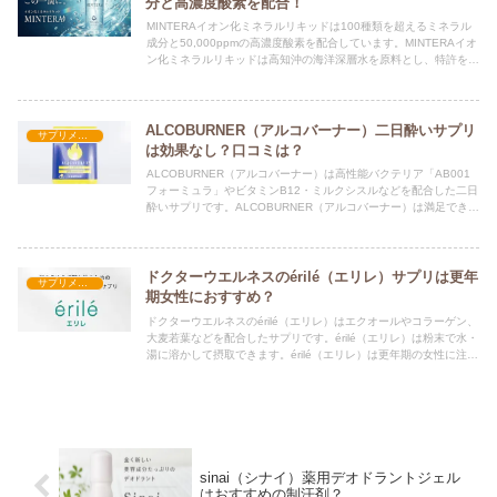
分と高濃度酸素を配合！
MINTERAイオン化ミネラルリキッドは100種類を超えるミネラル
成分と50,000ppmの高濃度酸素を配合しています。MINTERAイオ
ン化ミネラルリキッドは高知沖の海洋深層水を原料とし、特許を取
得したTERAQOL加工で生成しています。
ALCOBURNER（アルコバーナー）二日酔いサプリ
サプリメント
は効果なし？口コミは？
ALCOBURNER（アルコバーナー）は高性能バクテリア「AB001
フォーミュラ」やビタミンB12・ミルクシスルなどを配合した二日
酔いサプリです。ALCOBURNER（アルコバーナー）は満足できる
効果が得られるか、口コミや評判を調べました。
ドクターウエルネスのérilé（エリレ）サプリは更年
サプリメント
期女性におすすめ？
ドクターウエルネスのérilé（エリレ）はエクオールやコラーゲン、
大麦若葉などを配合したサプリです。érilé（エリレ）は粉末で水・
湯に溶かして摂取できます。érilé（エリレ）は更年期の女性に注目
されており、おすすめする人が増えています。
sinai（シナイ）薬用デオドラントジェル
はおすすめの制汗剤？