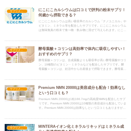
にこにこカルシウムは口コミで評判の粉末サプリ！
サプリメント
何歳から摂取できる？
にこにこカルシウムは高い吸収率のカルシウム「ナノユニカル」や
ビタミン、ミネラル等を配合したサプリです。にこにこカルシウム
は無味無臭の粉末で食べ物・飲み物に混ぜて与えられます。にこに
こカルシウムは1歳頃から与えられるため、口コミでも評判です。
酵母葉酸＋コリンは高効率で体内に吸収しやすい！
サプリメント
おすすめのサプリ？
酵母葉酸＋コリンは、合成葉酸よりも吸収率が高い酵母葉酸やコリ
ン、19種類のビタミン・ミネラルなどを配合したサプリです。酵
母葉酸＋コリンは、妊活中から出産後まで摂取できます。酵母葉酸
＋コリンは口コミでも評判ですが、おすすめのサプリかどうか？
Premium NMN 20000は美容成分も配合！効果なし
サプリメント
という口コミも？
Premium NMN 20000は1粒166.7mgの高純度NMNを配合したサプ
リです。Premium NMN 20000は10種類の美容成分も配合していま
す。Premium NMN 20000は効果なしという口コミもありますが、
評判は？
MINTERAイオン化ミネラルリキッドはミネラル成
サプリメント