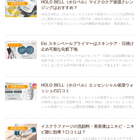
HOLO BELL（ホロベル）マイクロケア保湿クレン
基礎化粧品
ジングはおすすめ？
HOLO BELL（ホロベル）マイクロケア保湿クレンジングは男性向
けに開発されたクレンジング剤です。HOLO BELL（ホロベル）マ
イクロケア保湿クレンジングは34種類の保湿成分・美容成分も配
合しています。口コミでも評判ですが、おすすめ？
Eki スキンベールプライマーはスキンケア・日焼け
メイク
止め可能な化粧下地
Eki スキンベールプライマーはスキンケア・日焼け止め効果のある
化粧下地（プライマー）です。Eki スキンベールプライマーはメイ
クをしない日でも日中用の美容クリームとして使えます。Eki スキ
ンベールプライマーの口コミや評判は？おすすめ？
HOLO BELL（ホロベル）エッセンシャル保湿ウォ
基礎化粧品
ッシュの口コミ
HOLO BELL（ホロベル）エッセンシャル保湿ウォッシュは男性肌
の特性にあわせた洗顔料です。HOLO BELL（ホロベル）エッセン
シャル保湿ウォッシュは選択洗浄機能と美容成分・保湿成分で洗顔
後の肌乾燥などを防ぐために、口コミでも評判です。
イスクラファージの洗顔料・美容液はニキビ・ニキ
基礎化粧品
ビ跡に効果？口コミは？
イスクラファージはニキビ・ニキビ跡をケアするスキンケアです。