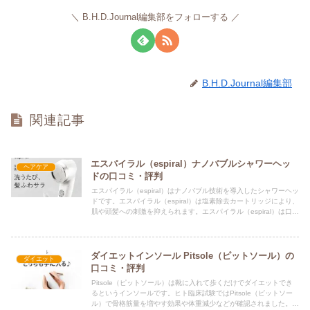
B.H.D.Journal編集部をフォローする
B.H.D.Journal編集部
関連記事
エスパイラル（espiral）ナノバブルシャワーヘッ
ヘアケア
ドの口コミ・評判
エスパイラル（espiral）はナノバブル技術を導入したシャワーヘッ
ドです。エスパイラル（espiral）は塩素除去カートリッジにより、
肌や頭髪への刺激を抑えられます。エスパイラル（espiral）は口コ
ミでも評判であり、評価も高いです。
ダイエットインソール Pitsole（ピットソール）の
ダイエット
口コミ・評判
Pitsole（ピットソール）は靴に入れて歩くだけでダイエットでき
るというインソールです。ヒト臨床試験ではPitsole（ピットソー
ル）で骨格筋量を増やす効果や体重減少などが確認されました。口