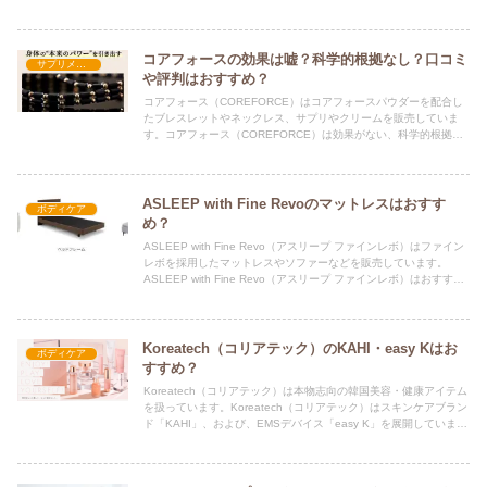
コミでも評判となっており、高く評価されています。
コアフォースの効果は嘘？科学的根拠なし？口コミ
サプリメント
や評判はおすすめ？
コアフォース（COREFORCE）はコアフォースパウダーを配合し
たブレスレットやネックレス、サプリやクリームを販売していま
す。コアフォース（COREFORCE）は効果がない、科学的根拠が
ないので嘘といった口コミや評判もありますが、おすすめ？
ASLEEP with Fine Revoのマットレスはおすす
ボディケア
め？
ASLEEP with Fine Revo（アスリープ ファインレボ）はファイン
レボを採用したマットレスやソファーなどを販売しています。
ASLEEP with Fine Revo（アスリープ ファインレボ）はおすすめ
か、口コミや評判から検証
Koreatech（コリアテック）のKAHI・easy Kはお
ボディケア
すすめ？
Koreatech（コリアテック）は本物志向の韓国美容・健康アイテム
を扱っています。Koreatech（コリアテック）はスキンケアブラン
ド「KAHI」、および、EMSデバイス「easy K」を展開していま
す。おすすめなのか、口コミや評判は？