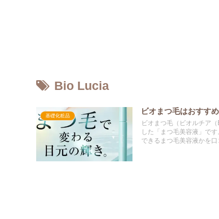
Bio Lucia
ビオまつ毛はおすす
基礎化粧品
ビオまつ毛（ビオルチア（B
した「まつ毛美容液」です
できるまつ毛美容液かを口