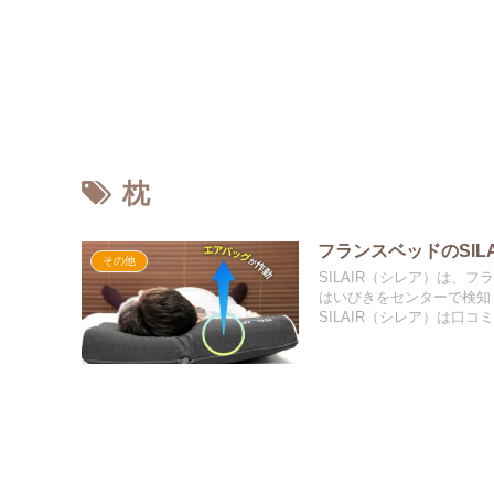
枕
フランスベッドのSI
その他
SILAIR（シレア）は、
はいびきをセンターで検知
SILAIR（シレア）は口