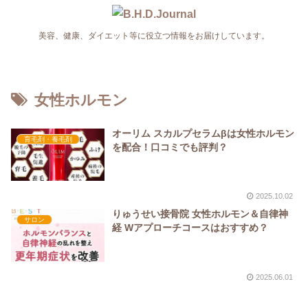
美容、健康、ダイエット等に役立つ情報をお届けしています。
女性ホルモン
オーリム スカルプセラムβは女性ホルモン
育毛剤・養毛剤
を配合！口コミでも評判？
2025.10.02
りゅうせい接骨院 女性ホルモン＆自律神
サロン
経 Wアプローチコースはおすすめ？
2025.06.01