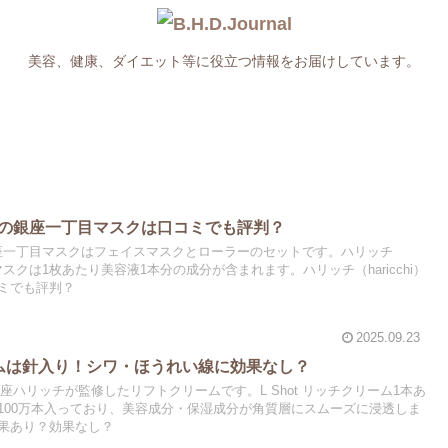
美容、健康、ダイエット等に役立つ情報をお届けしています。
hi）の銀座一丁目マスクは口コミでも評判？
）の銀座一丁目マスクはフェイスマスクとローラーのセットです。ハリッチ
丁目マスクは1枚あたり美容液1本分の成分が含まれます。ハリッチ（haricchi）
ミでも評判？
2025.09.23
リームは針入り！シワ・ほうれい線に効果なし？
は銀座ハリッチが監修したリフトクリームです。L Shot リッチクリーム1本あ
100万本入っており、美容成分・保湿成分が角質層にスムーズに浸透しま
果あり？効果なし？