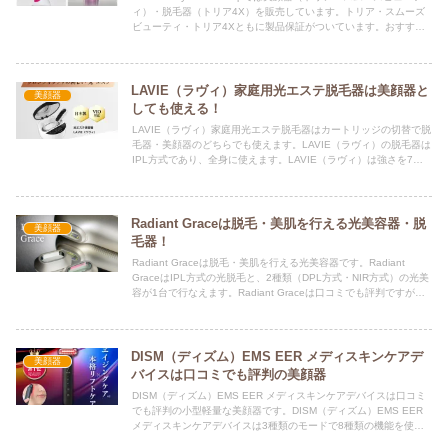
ィ）・脱毛器（トリア4X）を販売しています。トリア・スムーズ
ビューティ・トリア4Xともに製品保証がついています。おすすめ
の美顔器・脱毛器かを調べました。
LAVIE（ラヴィ）家庭用光エステ脱毛器は美顔器と
美顔器
しても使える！
LAVIE（ラヴィ）家庭用光エステ脱毛器はカートリッジの切替で脱
毛器・美顔器のどちらでも使えます。LAVIE（ラヴィ）の脱毛器は
IPL方式であり、全身に使えます。LAVIE（ラヴィ）は強さを7段
階で調整でき、最大45Jとエステレベルです。
Radiant Graceは脱毛・美肌を行える光美容器・脱
美顔器
毛器！
Radiant Graceは脱毛・美肌を行える光美容器です。Radiant
GraceはIPL方式の光脱毛と、2種類（DPL方式・NIR方式）の光美
容が1台で行なえます。Radiant Graceは口コミでも評判ですが、
おすすめの光美容器？
DISM（ディズム）EMS EER メディスキンケアデ
美顔器
バイスは口コミでも評判の美顔器
DISM（ディズム）EMS EER メディスキンケアデバイスは口コミ
でも評判の小型軽量な美顔器です。DISM（ディズム）EMS EER
メディスキンケアデバイスは3種類のモードで8種類の機能を使用
できます。おすすめできる美顔器か調べました。