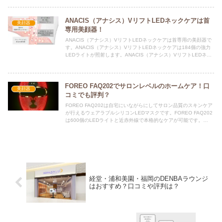
ANACIS（アナシス）VリフトLEDネックケアは首
美顔器
専用美顔器！
ANACIS（アナシス）VリフトLEDネックケアは首専用の美顔器で
す。ANACIS（アナシス）VリフトLEDネックケアは184個の強力
LEDライトが照射します。ANACIS（アナシス）VリフトLEDネッ
クケアは1日15分の使用で構いません。
FOREO FAQ202でサロンレベルのホームケア！口
美顔器
コミでも評判？
FOREO FAQ202は自宅にいながらにしてサロン品質のスキンケア
が行えるウェアラブルシリコンLEDマスクです。FOREO FAQ202
は600個のLEDライトと近赤外線で本格的なケアが可能です。
FOREO FAQ202の口コミや評判は？
経堂・浦和美園・福岡のDENBAラウンジ
はおすすめ？口コミや評判は？